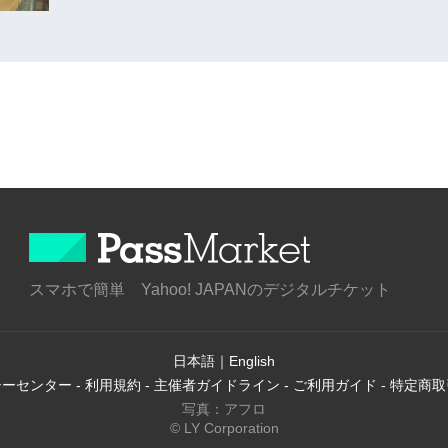
スマホで簡単 Yahoo! JAPANのデジタルチケット
日本語
｜
English
シーセンター
-
利用規約
-
主催者ガイドライン
-
ご利用ガイド
-
特定商取
写真：アフロ
© LY Corporation