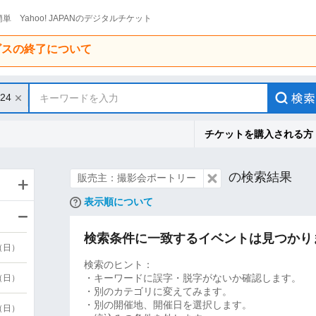
単 Yahoo! JAPANのデジタルチケット
ービスの終了について
/24
キーワードを入力
チケットを購入される方
の検索結果
販売主：撮影会ポートリー
表示順について
検索条件に一致するイベントは見つかり
9（日）
検索のヒント：
・キーワードに誤字・脱字がないか確認します。
9（日）
・別のカテゴリに変えてみます。
・別の開催地、開催日を選択します。
6（日）