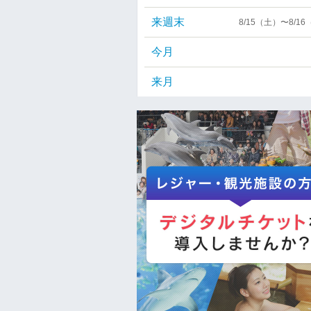
来週末
8/15（土）〜8/1
今月
来月