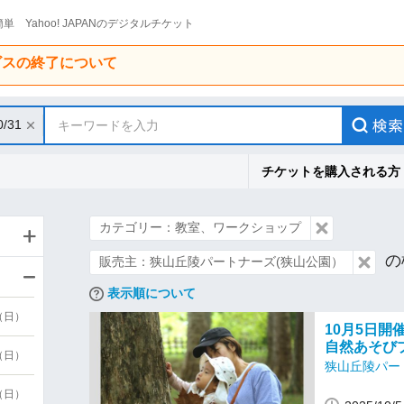
単 Yahoo! JAPANのデジタルチケット
ービスの終了について
0/31
キーワードを入力
チケットを購入される方
カテゴリー：教室、ワークショップ
の
販売主：狭山丘陵パートナーズ(狭山公園）
表示順について
9（日）
10月5日開
自然あそびプロ
9（日）
狭山丘陵パー
6（日）