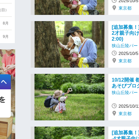
2025/10
東京都
6（日）
8月
[追加募集！
2才親子向け
9月
2:00)
狭山丘陵パー
2025/10
東京都
10/12開
あそびプログラ
狭山丘陵パー
2025/10
東京都
[追加募集！
-4才親子向