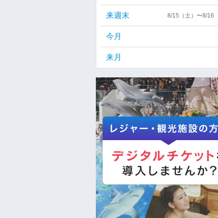
来週末
8/15（土）〜8/1
今月
来月