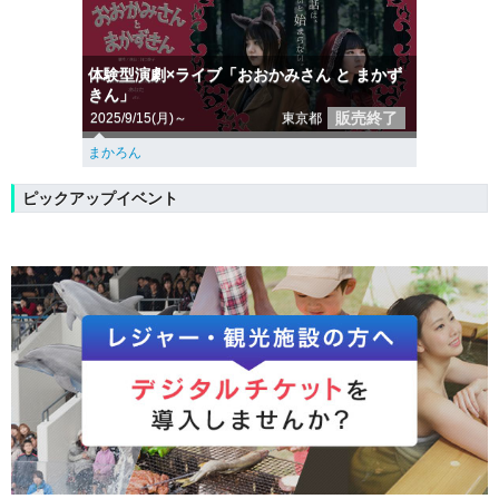
体験型演劇×ライブ「おおかみさん と まかず
きん」
販売終了
2025/9/15(月)～
東京都
まかろん
ピックアップイベント