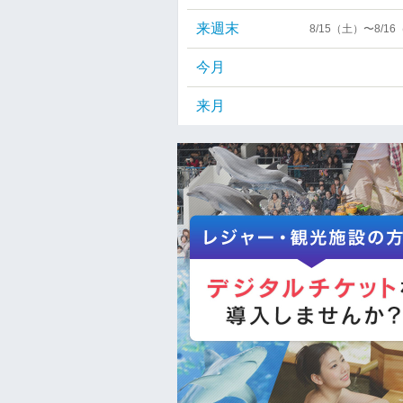
来週末
8/15（土）〜8/1
今月
来月