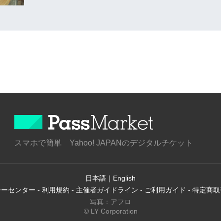
スマホで簡単 Yahoo! JAPANのデジタルチケット
日本語
｜
English
シーセンター
-
利用規約
-
主催者ガイドライン
-
ご利用ガイド
-
特定商取
写真：アフロ
© LY Corporation