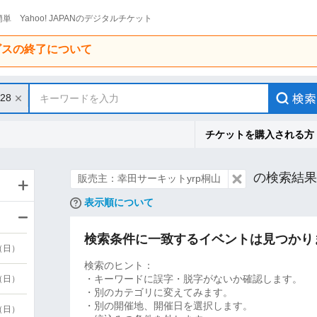
単 Yahoo! JAPANのデジタルチケット
ービスの終了について
/28
キーワードを入力
チケットを購入される方
の検索結果
販売主：幸田サーキットyrp桐山
表示順について
検索条件に一致するイベントは見つかり
9（日）
検索のヒント：
・キーワードに誤字・脱字がないか確認します。
9（日）
・別のカテゴリに変えてみます。
・別の開催地、開催日を選択します。
6（日）