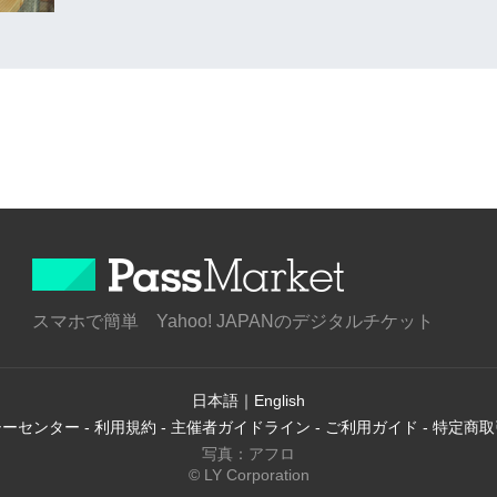
スマホで簡単 Yahoo! JAPANのデジタルチケット
日本語
｜
English
シーセンター
-
利用規約
-
主催者ガイドライン
-
ご利用ガイド
-
特定商取
写真：アフロ
© LY Corporation