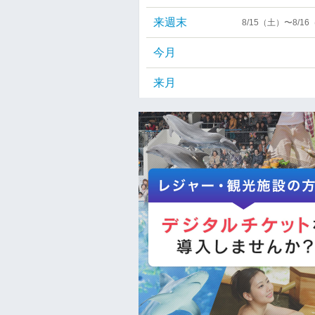
来週末
8/15（土）〜8/1
今月
来月