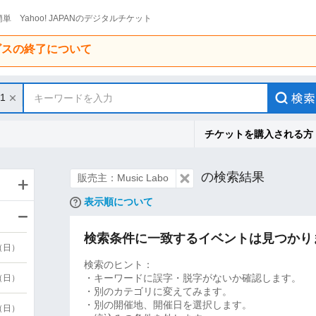
単 Yahoo! JAPANのデジタルチケット
ービスの終了について
31
キーワードを入力
チケットを購入される方
の検索結果
販売主：Music Labo
表示順について
検索条件に一致するイベントは見つかり
9（日）
検索のヒント：
・キーワードに誤字・脱字がないか確認します。
9（日）
・別のカテゴリに変えてみます。
・別の開催地、開催日を選択します。
6（日）