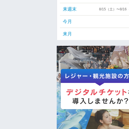
来週末
8/15（土）〜8/1
今月
来月