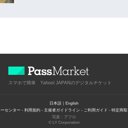
スマホで簡単 Yahoo! JAPANのデジタルチケット
日本語
｜
English
シーセンター
-
利用規約
-
主催者ガイドライン
-
ご利用ガイド
-
特定商取
写真：アフロ
© LY Corporation