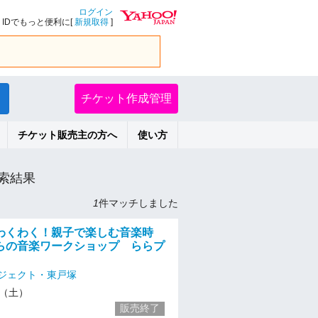
ログイン
IDでもっと便利に[
新規取得
]
チケット作成管理
チケット販売主の方へ
使い方
索結果
1
件マッチしました
わくわく！親子で楽しむ音楽時
らの音楽ワークショップ ららプ
ジェクト・東戸塚
23（土）
販売終了