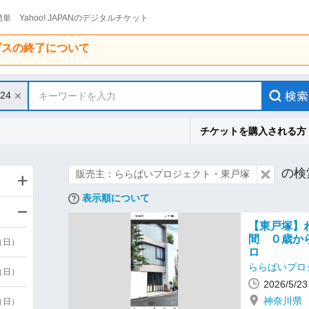
単 Yahoo! JAPANのデジタルチケット
ービスの終了について
/24
キーワードを入力
チケットを購入される方
の検
販売主：ららばいプロジェクト・東戸塚
表示順について
【東戸塚】
間 ０歳か
9（日）
ロ
ららばいプロ
9（日）
2026/5/
神奈川県
6（日）