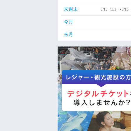
来週末
8/15（土）〜8/1
今月
来月