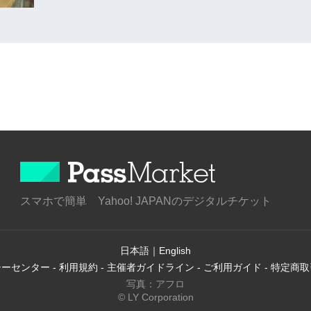
スマホで簡単 Yahoo! JAPANのデジタルチケット
日本語
｜
English
シーセンター
-
利用規約
-
主催者ガイドライン
-
ご利用ガイド
-
特定商取
写真：アフロ
© LY Corporation