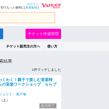
ログイン
IDでもっと便利に[
新規取得
]
チケット作成管理
チケット販売主の方へ
使い方
索結果
1
件マッチしました
わくわく！親子で楽しむ音楽時
らの音楽ワークショップ ららプ
ジェクト・東戸塚
23（土）
販売終了