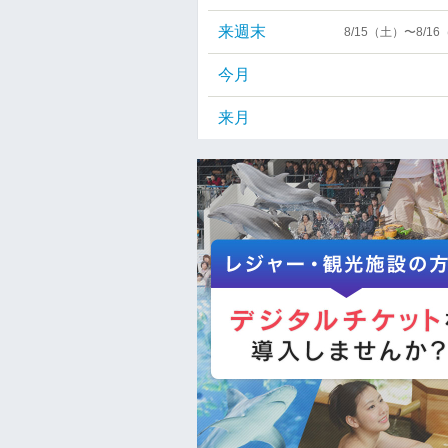
来週末
8/15（土）〜8/1
今月
来月