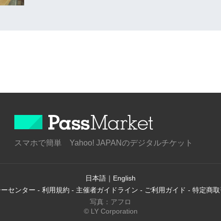
スマホで簡単 Yahoo! JAPANのデジタルチケット
日本語
｜
English
シーセンター
-
利用規約
-
主催者ガイドライン
-
ご利用ガイド
-
特定商取
写真：アフロ
© LY Corporation