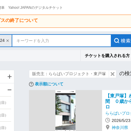
単 Yahoo! JAPANのデジタルチケット
ービスの終了について
/24
キーワードを入力
チケットを購入される方
の検
販売主：ららばいプロジェクト・東戸塚
表示順について
【東戸塚】
間 ０歳か
9（日）
ロ
ららばいプロ
9（日）
2026/5/
神奈川県
6（日）