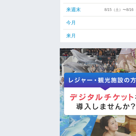
来週末
8/15（土）〜8/1
今月
来月