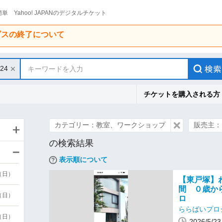
単 Yahoo! JAPANのデジタルチケット
ービスの終了について
/24
キーワードを入力
チケットを購入される方
カテゴリー：教室、ワークショップ
販売主：
の検索結果
表示順について
9（日）
【東戸塚】
間 ０歳か
9（日）
ロ
ららばいプロ
6（日）
2026/5/