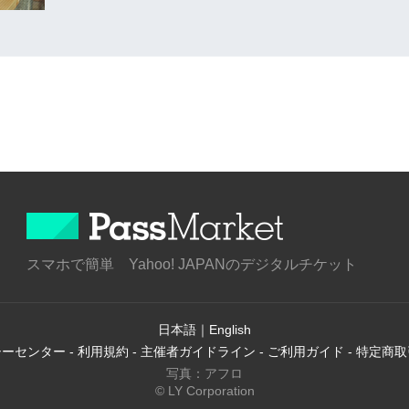
スマホで簡単 Yahoo! JAPANのデジタルチケット
日本語
｜
English
シーセンター
-
利用規約
-
主催者ガイドライン
-
ご利用ガイド
-
特定商取
写真：アフロ
© LY Corporation