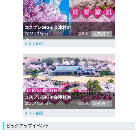
コスプレGIGin会津村37
販売終了
2026/4/18(土)～
福島県
ＡＤＶ企画
コスプレGIGin会津村38
販売終了
2026/4/25(土)～
福島県
ＡＤＶ企画
ピックアップイベント