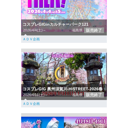
コスプレGIGinカルチャーパーク121
販売終了
2026/4/4(土)～
福島県
ＡＤＶ企画
コスプレGIG 奥州須賀川-HISTREET-2026春
販売終了
2026/4/11(土)～
福島県
ＡＤＶ企画