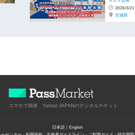
ＡＤＶ企画
2026/3/
宮城県
スマホで簡単 Yahoo! JAPANのデジタルチケット
日本語
｜
English
シーセンター
-
利用規約
-
主催者ガイドライン
-
ご利用ガイド
-
特定商取