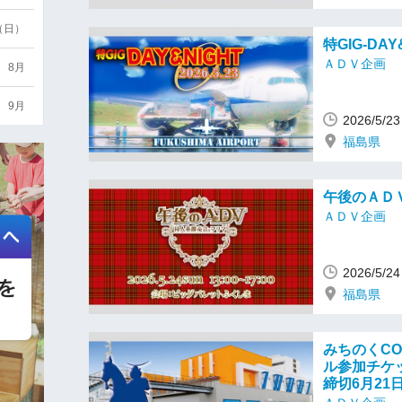
6（日）
特GIG-DAY
ＡＤＶ企画
8月
9月
2026/5/
福島県
午後のＡＤ
ＡＤＶ企画
2026/5/
福島県
みちのくCO
ル参加チケッ
締切6月21