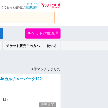
ログイン
IDでもっと便利に[
新規取得
]
チケット作成管理
チケット販売主の方へ
使い方
4
件マッチしました
Ginカルチャーパーク122
17（日）
販売終了