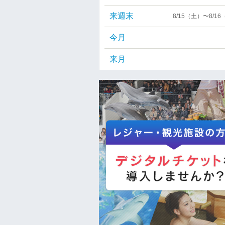
来週末
8/15（土）〜8/1
今月
来月