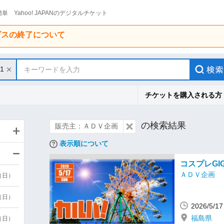
単 Yahoo! JAPANのデジタルチケット
ービスの終了について
31
キーワードを入力
チケットを購入される方
の検索結果
販売主：ＡＤＶ企画
表示順について
コスプレGI
ＡＤＶ企画
9（日）
9（日）
2026/5/
福島県
6（日）