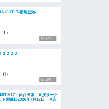
&NIGHT17-福島空港-
23（土）
販売終了
Ｖ２０２６
24（日）
販売終了
MITIA17～仙台出張～直接サーク
ト開催日2026年7月12日 申込
日