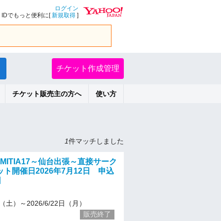
ログイン
IDでもっと便利に[
新規取得
]
チケット作成管理
チケット販売主の方へ
使い方
1
件マッチしました
MITIA17～仙台出張～直接サーク
ト開催日2026年7月12日 申込
日
21（土）～2026/6/22日（月）
販売終了