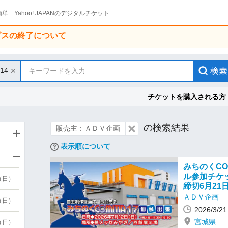
単 Yahoo! JAPANのデジタルチケット
ービスの終了について
/14
キーワードを入力
チケットを購入される方
の検索結果
販売主：ＡＤＶ企画
表示順について
みちのくCO
ル参加チケッ
9（日）
締切6月21
ＡＤＶ企画
9（日）
2026/3/
宮城県
6（日）