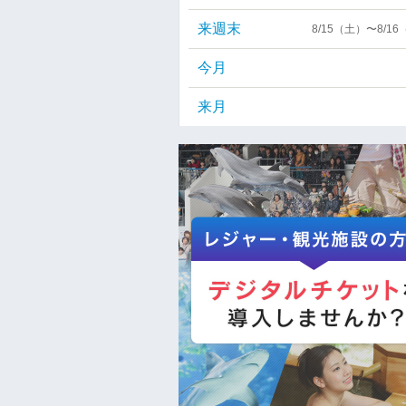
来週末
8/15（土）〜8/1
今月
来月