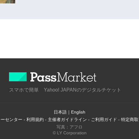
スマホで簡単 Yahoo! JAPANのデジタルチケット
日本語
｜
English
シーセンター
-
利用規約
-
主催者ガイドライン
-
ご利用ガイド
-
特定商取
写真：アフロ
© LY Corporation