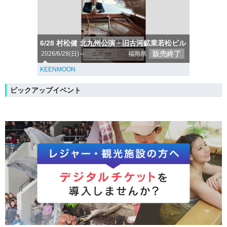
6/28 村松健 北九州公演・旧古河鉱業若松ビル
販売終了
2026/6/28(日)～
福岡県
KEENMOON
ピックアップイベント