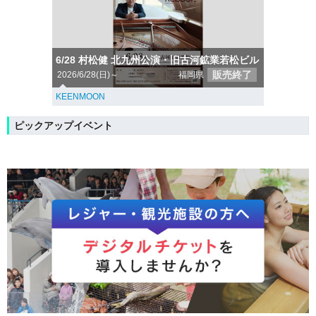
6/28 村松健 北九州公演・旧古河鉱業若松ビル
販売終了
2026/6/28(日)～
福岡県
KEENMOON
ピックアップイベント