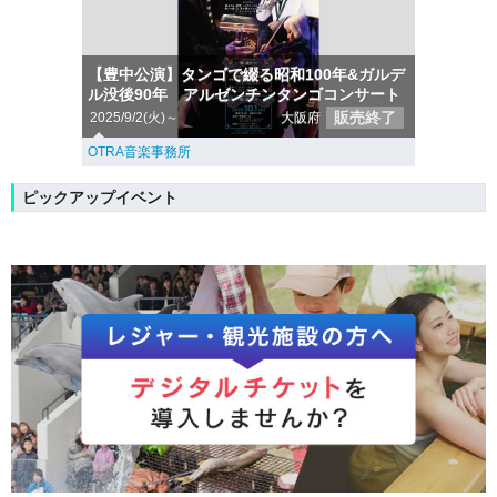
【豊中公演】タンゴで綴る昭和100年&ガルデ
ル没後90年 アルゼンチンタンゴコンサート
販売終了
2025/9/2(火)～
大阪府
OTRA音楽事務所
ピックアップイベント