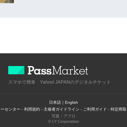
スマホで簡単 Yahoo! JAPANのデジタルチケット
日本語
｜
English
シーセンター
-
利用規約
-
主催者ガイドライン
-
ご利用ガイド
-
特定商取
写真：アフロ
© LY Corporation