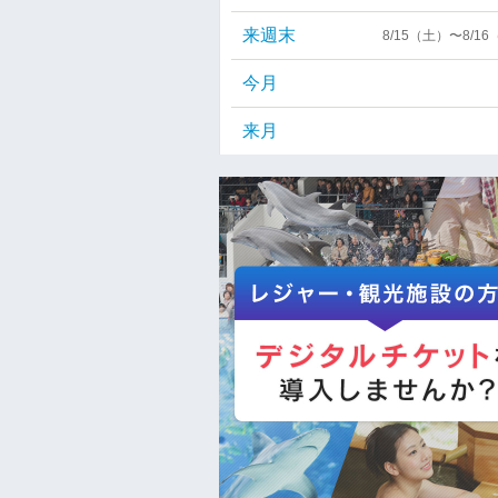
来週末
8/15（土）〜8/1
今月
来月