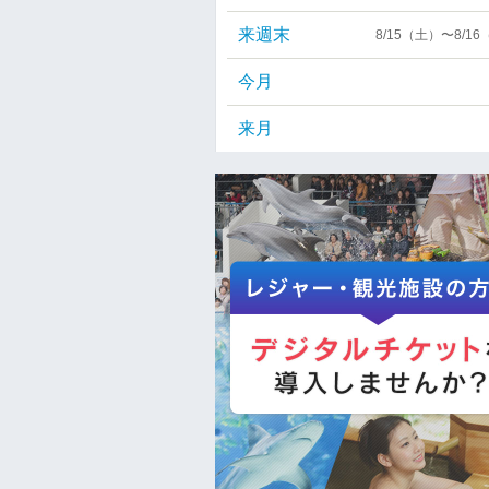
来週末
8/15（土）〜8/1
今月
来月