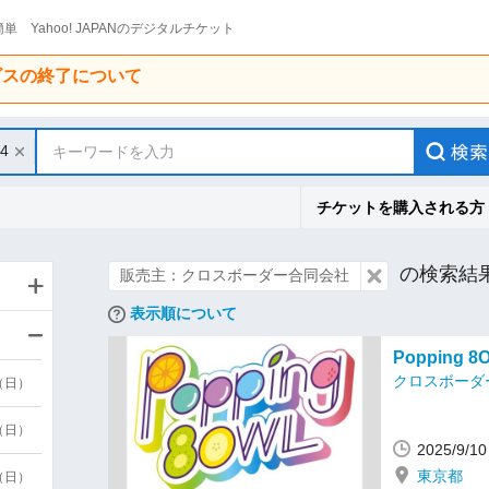
単 Yahoo! JAPANのデジタルチケット
ービスの終了について
14
キーワードを入力
チケットを購入される方
の検索結
販売主：クロスボーダー合同会社
表示順について
Popping 8
クロスボーダ
9（日）
9（日）
2025/9/
東京都
6（日）