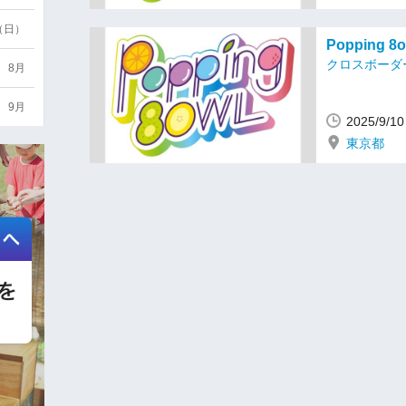
6（日）
Popping 
クロスボーダ
8月
9月
2025/9/
東京都