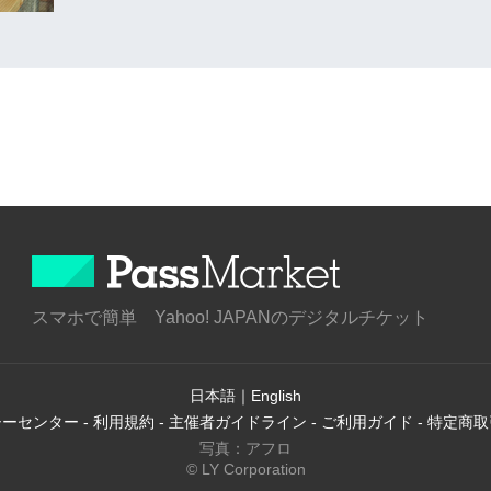
スマホで簡単 Yahoo! JAPANのデジタルチケット
日本語
｜
English
シーセンター
-
利用規約
-
主催者ガイドライン
-
ご利用ガイド
-
特定商取
写真：アフロ
© LY Corporation