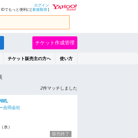
ログイン
IDでもっと便利に[
新規取得
]
チケット作成管理
チケット販売主の方へ
使い方
果
2
件マッチしました
OWL
ー合同会社
10（水）
販売終了