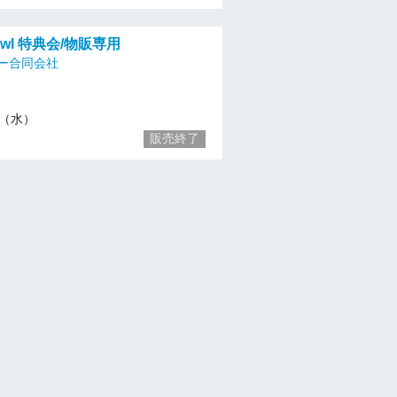
8owl 特典会/物販専用
ー合同会社
10（水）
販売終了