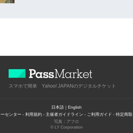
スマホで簡単 Yahoo! JAPANのデジタルチケット
日本語
｜
English
シーセンター
-
利用規約
-
主催者ガイドライン
-
ご利用ガイド
-
特定商取
写真：アフロ
© LY Corporation