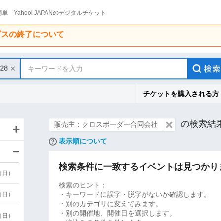
単 Yahoo! JAPANのデジタルチケット
ービスの終了について
/28
キーワードを入力
チケットを購入される方
の検索結
販売主：クロスボーダー合同会社
表示順について
検索条件に一致するイベントは見つかり
9（日）
検索のヒント：
・キーワードに誤字・脱字がないか確認します。
9（日）
・別のカテゴリに変えてみます。
・別の開催地、開催日を選択します。
6（日）