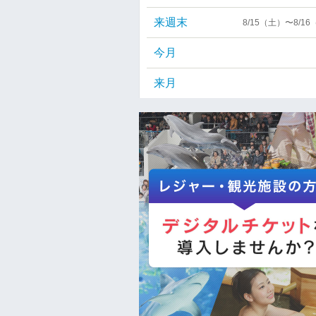
来週末
8/15（土）〜8/1
今月
来月