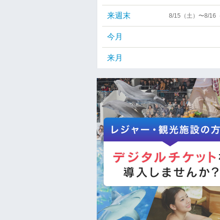
来週末
8/15（土）〜8/1
今月
来月