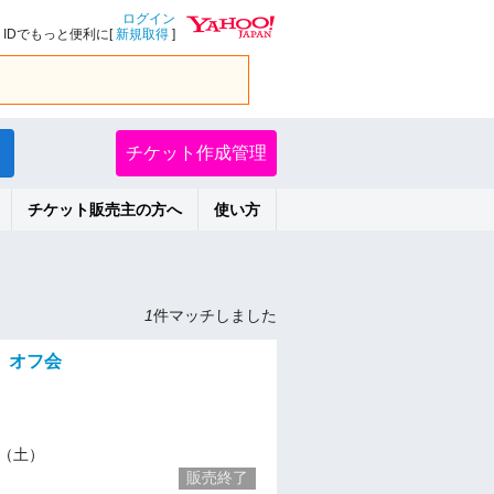
ログイン
IDでもっと便利に[
新規取得
]
チケット作成管理
チケット販売主の方へ
使い方
1
件マッチしました
 オフ会
10（土）
販売終了