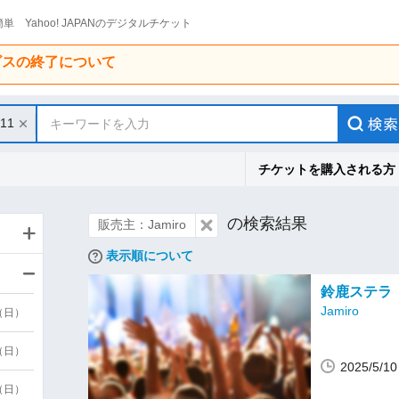
単 Yahoo! JAPANのデジタルチケット
ービスの終了について
/11
キーワードを入力
チケットを購入される方
の検索結果
販売主：Jamiro
表示順について
鈴鹿ステラ
Jamiro
9（日）
9（日）
2025/5/
6（日）