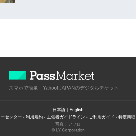
スマホで簡単 Yahoo! JAPANのデジタルチケット
日本語
｜
English
シーセンター
-
利用規約
-
主催者ガイドライン
-
ご利用ガイド
-
特定商取
写真：アフロ
© LY Corporation