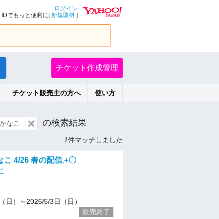
ログイン
IDでもっと便利に[
新規取得
]
チケット作成管理
チケット販売主の方へ
使い方
の検索結果
かなこ
1
件マッチしました
 4/26 春の配信.+〇
こ
26（日）～2026/5/3日（日）
販売終了