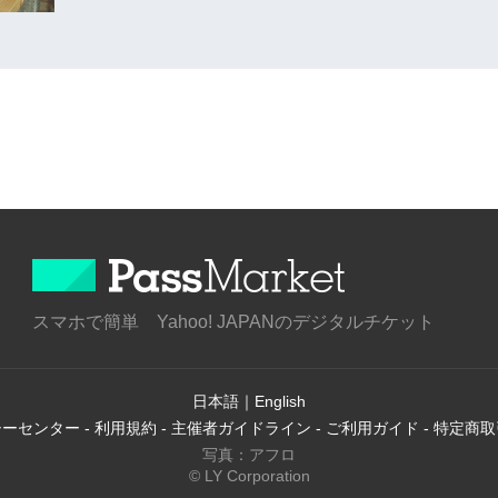
スマホで簡単 Yahoo! JAPANのデジタルチケット
日本語
｜
English
シーセンター
-
利用規約
-
主催者ガイドライン
-
ご利用ガイド
-
特定商取
写真：アフロ
© LY Corporation