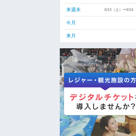
来週末
8/15（土）〜8/1
今月
来月