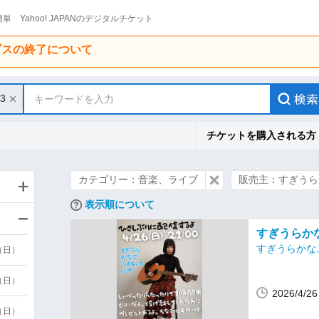
単 Yahoo! JAPANのデジタルチケット
ービスの終了について
/3
キーワードを入力
チケットを購入される方
カテゴリー：音楽、ライブ
販売主：すぎうら
表示順について
すぎうらかなこ
すぎうらかな
9（日）
9（日）
2026/4/
6（日）