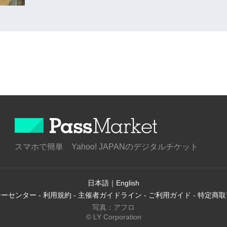
スマホで簡単 Yahoo! JAPANのデジタルチケット
日本語
｜
English
シーセンター
-
利用規約
-
主催者ガイドライン
-
ご利用ガイド
-
特定商取
写真：アフロ
© LY Corporation