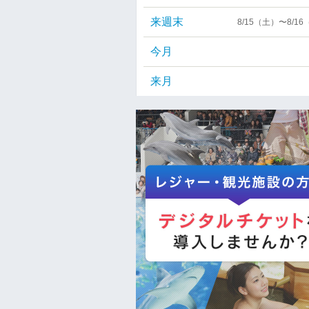
来週末
8/15（土）〜8/1
今月
来月