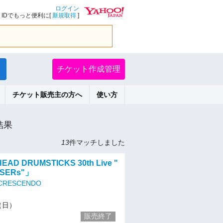
ログイン
IDでもっと便利に[
新規取得
]
チケット作成管理
チケット販売主の方へ
使い方
結果
13
件マッチしました
HEAD DRUMSTICKS 30th Live "
RSERs"」
 CRESCENDO
1（日）
販売終了