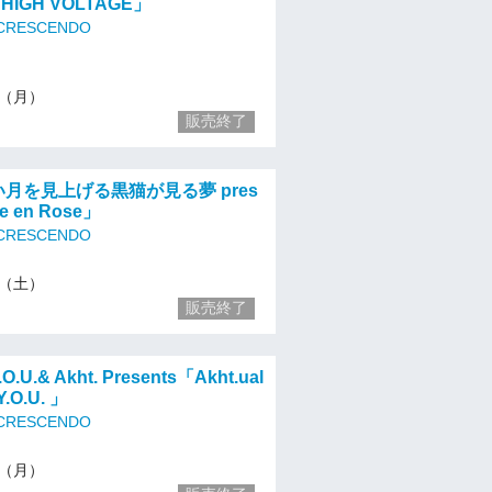
「HIGH VOLTAGE」
 CRESCENDO
16（月）
販売終了
 朱い月を見上げる黒猫が見る夢 pres
ie en Rose」
 CRESCENDO
21（土）
販売終了
.O.U.& Akht. Presents「Akht.ual
Y.O.U. 」
 CRESCENDO
23（月）