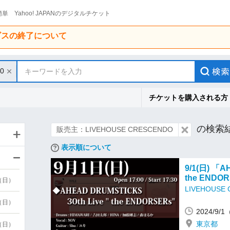
単 Yahoo! JAPANのデジタルチケット
ービスの終了について
30
キーワードを入力
チケットを購入される方
の検索
販売主：LIVEHOUSE CRESCENDO
表示順について
9/1(日) 「A
the ENDO
9（日）
LIVEHOUSE
9（日）
2024/9/
東京都
6（日）