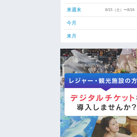
来週末
8/15（土）〜8/1
今月
来月