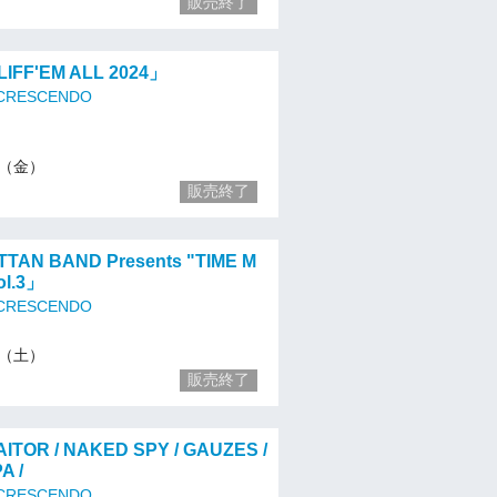
販売終了
LIFF'EM ALL 2024」
 CRESCENDO
27（金）
販売終了
TTAN BAND Presents "TIME M
ol.3」
 CRESCENDO
28（土）
販売終了
AITOR / NAKED SPY / GAUZES /
A /
 CRESCENDO