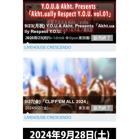
9/23(月祝) Y.O.U.& Akht. Presents「Akht.ua
lly Respect Y.O.U. 」
販売終了
2024/9/23(月)～
東京都
LIVEHOUSE CRESCENDO
9/27(金)「CLIFF'EM ALL 2024」
販売終了
2024/9/27(金)～
東京都
LIVEHOUSE CRESCENDO