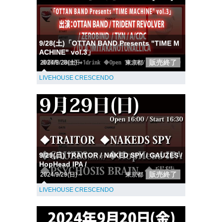
9/28(土)「OTTAN BAND Presents "TIME M
ACHINE" vol.3」
販売終了
2024/9/28(土)～
東京都
LIVEHOUSE CRESCENDO
9/29(日) TRAITOR / NAKED SPY / GAUZES /
HopHead IPA /
販売終了
2024/9/29(日)～
東京都
LIVEHOUSE CRESCENDO