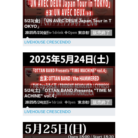
5/23(金) 「UN AVEC DEUX Japan Tour in T
OKYO」
販売終了
2025/5/23(金)～
東京都
LIVEHOUSE CRESCENDO
5/24(土)「OTTAN BAND Presents "TIME M
ACHINE" vol.4」
販売終了
2025/5/24(土)～
東京都
LIVEHOUSE CRESCENDO