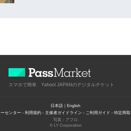
スマホで簡単 Yahoo! JAPANのデジタルチケット
日本語
｜
English
シーセンター
-
利用規約
-
主催者ガイドライン
-
ご利用ガイド
-
特定商取
写真：アフロ
© LY Corporation