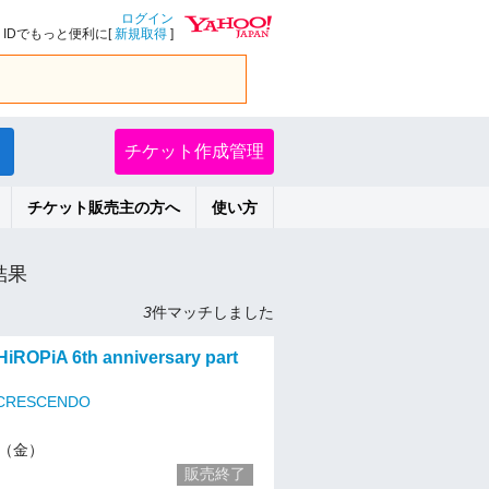
ログイン
IDでもっと便利に[
新規取得
]
チケット作成管理
チケット販売主の方へ
使い方
結果
3
件マッチしました
iROPiA 6th anniversary part
 CRESCENDO
20（金）
販売終了