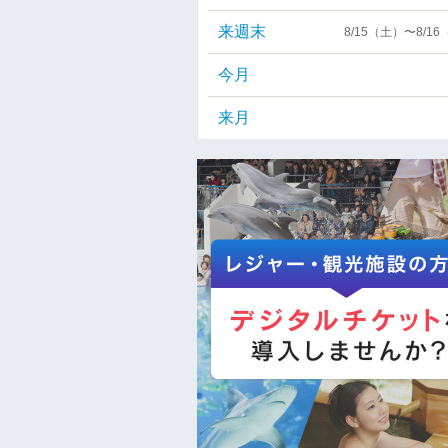
来週末
8/15（土）〜8/1
今月
来月