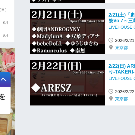
6（日）
2/21(土)
祭Vo.7～
8月
LIVEHOUSE
9月
2026/2/
東京都
2/22(日)
り-TAKERI
LIVEHOUSE
2026/2/
東京都