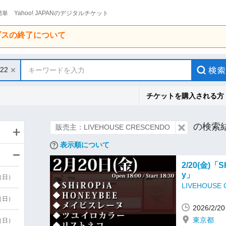
単 Yahoo! JAPANのデジタルチケット
ービスの終了について
/22
キーワードを入力
チケットを購入される方
の検索
販売主：LIVEHOUSE CRESCENDO
表示順について
2/20(金)「SH
y」
9（日）
LIVEHOUSE
9（日）
2026/2/
東京都
6（日）