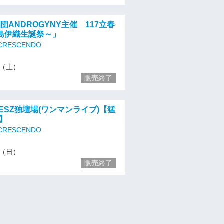
「劇団ANDROGYNY主催 117立春
三島伊織生誕祭～」
 CRESCENDO
21（土）
販売終了
 ARESZ独壇場(ワンマンライブ)【猛
-】
 CRESCENDO
22（日）
販売終了