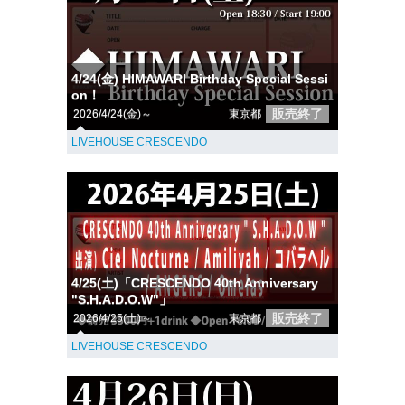
4/24(金) HIMAWARI Birthday Special Sessi
on！
販売終了
2026/4/24(金)～
東京都
LIVEHOUSE CRESCENDO
4/25(土)「CRESCENDO 40th Anniversary
"S.H.A.D.O.W"」
販売終了
2026/4/25(土)～
東京都
LIVEHOUSE CRESCENDO