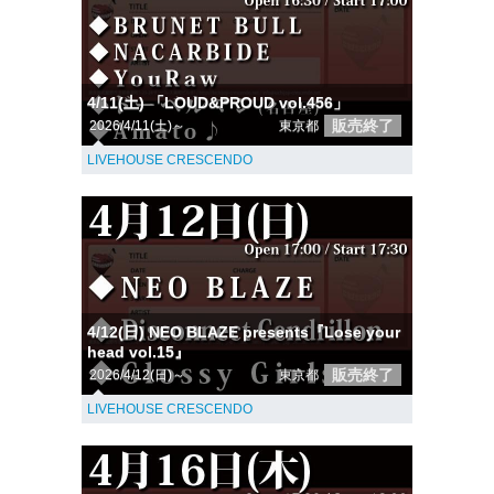
4/11(土) 「LOUD&PROUD vol.456」
販売終了
2026/4/11(土)～
東京都
LIVEHOUSE CRESCENDO
4/12(日) NEO BLAZE presents『Lose your
head vol.15』
販売終了
2026/4/12(日)～
東京都
LIVEHOUSE CRESCENDO