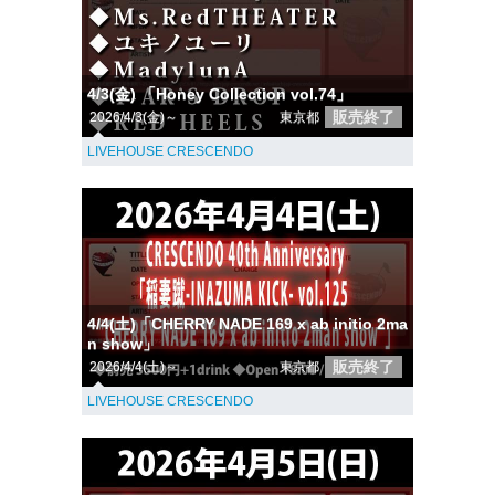
4/3(金) 「Honey Collection vol.74」
販売終了
2026/4/3(金)～
東京都
LIVEHOUSE CRESCENDO
4/4(土)「CHERRY NADE 169 x ab initio 2ma
n show」
販売終了
2026/4/4(土)～
東京都
LIVEHOUSE CRESCENDO