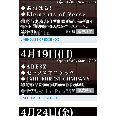
4/18(土) あおはる！主催 華音&momo生誕イ
ベント「桃華祭〜まんなかバースデー〜」
販売終了
2026/4/18(土)～
東京都
LIVEHOUSE CRESCENDO
4/19(日) 「Ghost of Romance vol.65」
販売終了
2026/4/19(日)～
東京都
LIVEHOUSE CRESCENDO