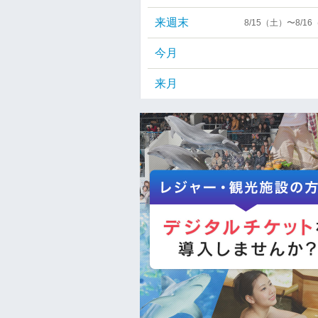
来週末
8/15（土）〜8/1
今月
来月