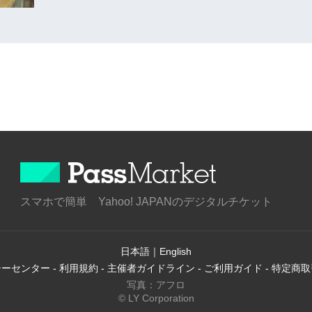
スマホで簡単 Yahoo! JAPANのデジタルチケット
日本語
｜
English
シーセンター
-
利用規約
-
主催者ガイドライン
-
ご利用ガイド
-
特定商取
写真：アフロ
© LY Corporation