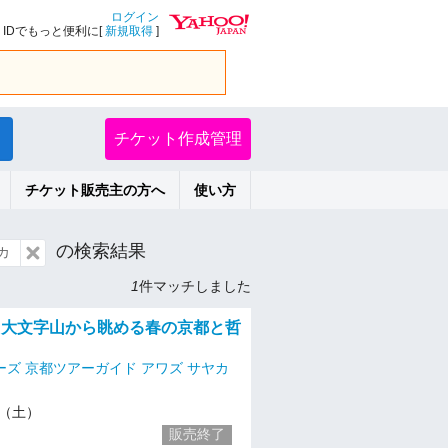
ログイン
IDでもっと便利に[
新規取得
]
チケット作成管理
チケット販売主の方へ
使い方
の検索結果
カ
1
件マッチしました
土)】大文字山から眺める春の京都と哲
ーズ 京都ツアーガイド アワズ サヤカ
23（土）
販売終了