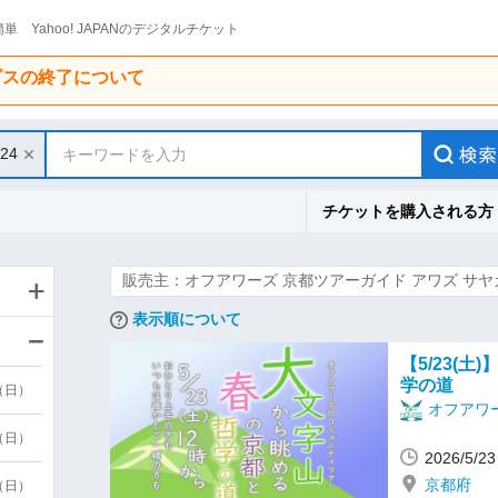
単 Yahoo! JAPANのデジタルチケット
ービスの終了について
/24
キーワードを入力
チケットを購入される方
販売主：オフアワーズ 京都ツアーガイド アワズ サヤ
表示順について
【5/23(
学の道
9（日）
オフアワ
9（日）
2026/5/
京都府
6（日）