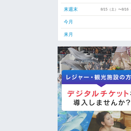
来週末
8/15（土）〜8/1
今月
来月