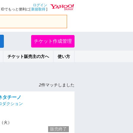
ログイン
IDでもっと便利に[
新規取得
]
チケット作成管理
チケット販売主の方へ
使い方
2
件マッチしました
ネタチーノ
ロダクション
18（火）
販売終了