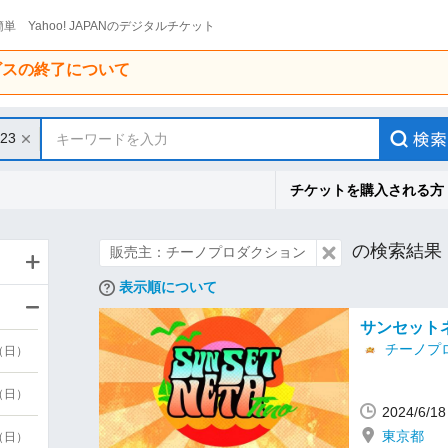
単 Yahoo! JAPANのデジタルチケット
ービスの終了について
/23
キーワードを入力
チケットを購入される方
の検索結果
販売主：チーノプロダクション
表示順について
サンセット
チーノプ
9（日）
9（日）
2024/6/
東京都
6（日）