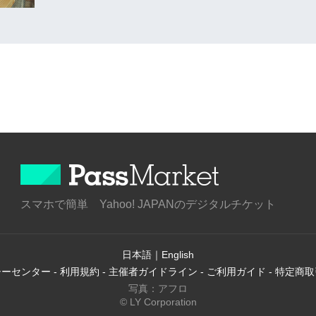
スマホで簡単 Yahoo! JAPANのデジタルチケット
日本語
｜
English
シーセンター
-
利用規約
-
主催者ガイドライン
-
ご利用ガイド
-
特定商取
写真：アフロ
© LY Corporation