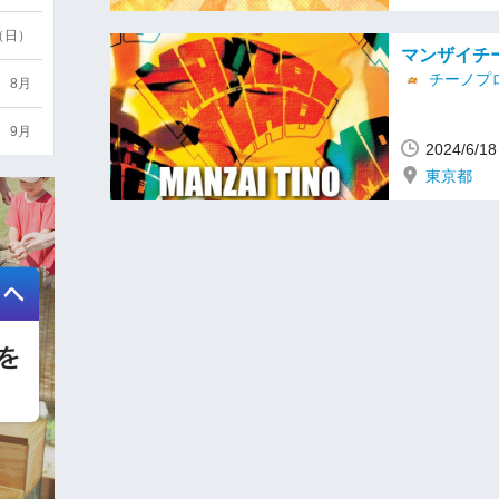
6（日）
マンザイチ
チーノプ
8月
9月
2024/6/
東京都