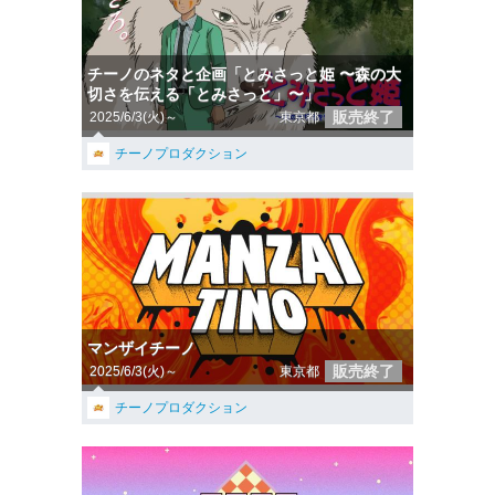
チーノのネタと企画「とみさっと姫 〜森の大
切さを伝える「とみさっと」〜」
販売終了
2025/6/3(火)～
東京都
チーノプロダクション
マンザイチーノ
販売終了
2025/6/3(火)～
東京都
チーノプロダクション