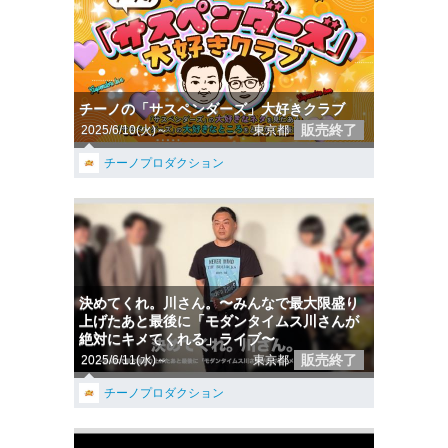
チーノの「サスペンダーズ」大好きクラブ
販売終了
2025/6/10(火)～
東京都
チーノプロダクション
決めてくれ。川さん。〜みんなで最大限盛り
上げたあと最後に「モダンタイムス川さんが
絶対にキメてくれる」ライブ〜
販売終了
2025/6/11(水)～
東京都
チーノプロダクション