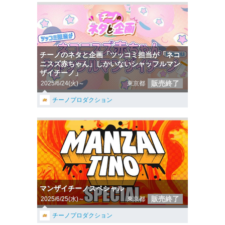
チーノのネタと企画「ツッコミ担当が「ネコ
ニスズ赤ちゃん」しかいないシャッフルマン
ザイチーノ」
販売終了
2025/6/24(火)～
東京都
チーノプロダクション
マンザイチーノスペシャル
販売終了
2025/6/25(水)～
東京都
チーノプロダクション