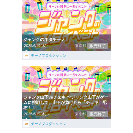
ジャンクのネタチーノ
販売終了
2025/6/19(木)～
東京都
チーノプロダクション
ジャンク山下vsチェキ 〜ジャンク山下がゲー
ムに挑戦して、山下が負けたら「チェキ」配
布！！
販売終了
2025/6/19(木)～
東京都
チーノプロダクション