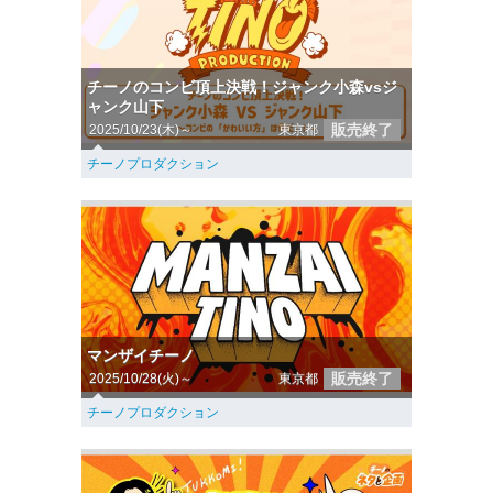
チーノのコンビ頂上決戦！ジャンク小森vsジ
ャンク山下
販売終了
2025/10/23(木)～
東京都
チーノプロダクション
マンザイチーノ
販売終了
2025/10/28(火)～
東京都
チーノプロダクション