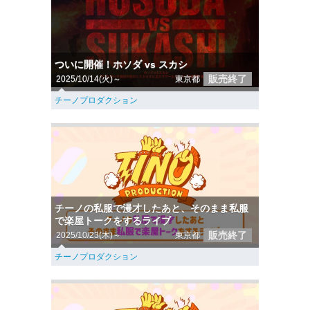
ついに開催！ホソダ vs スカシ
販売終了
2025/10/14(火)～
東京都
チーノプロダクション
チーノの私服で漫才したあと、そのまま私服
で楽屋トークをするライブ
販売終了
2025/10/23(木)～
東京都
チーノプロダクション