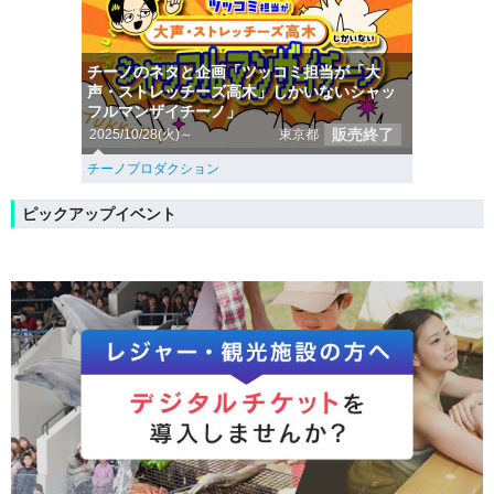
チーノのネタと企画「ツッコミ担当が「大
声・ストレッチーズ高木」しかいないシャッ
フルマンザイチーノ」
販売終了
2025/10/28(火)～
東京都
チーノプロダクション
ピックアップイベント