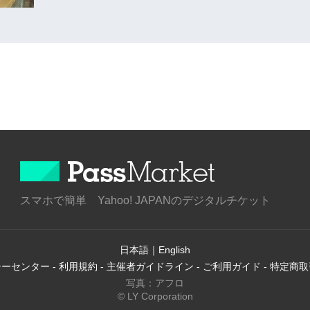
スマホで簡単 Yahoo! JAPANのデジタルチケット
日本語
｜
English
シーセンター
-
利用規約
-
主催者ガイドライン
-
ご利用ガイド
-
特定商取
写真：アフロ
© LY Corporation