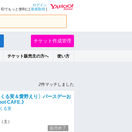
ログイン
IDでもっと便利に[
新規取得
]
チケット作成管理
チケット販売主の方へ
使い方
2
件マッチしました
】くる実＆愛野えり〕バースデーお
pot CAFE.》
/くる実
15（土）
販売終了