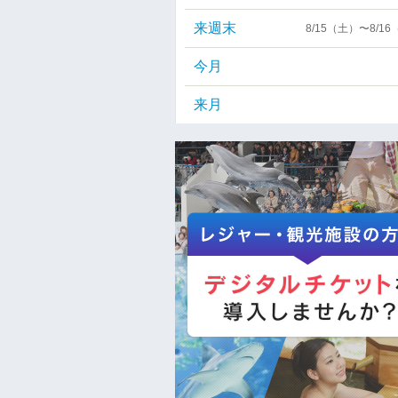
来週末
8/15（土）〜8/1
今月
来月