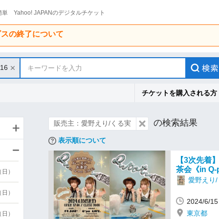
単 Yahoo! JAPANのデジタルチケット
ービスの終了について
/16
キーワードを入力
チケットを購入される方
の検索結果
販売主：愛野えり/くる実
表示順について
【3次先着
茶会《in Q-
9（日）
愛野えり
9（日）
2024/6/
東京都
6（日）