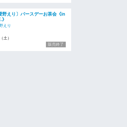
愛野えり〕バースデーお茶会《in
E.》
愛野えり
15（土）
販売終了