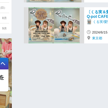
6（日）
〔くる実＆
Q-pot CAF
8月
くる実/
9月
2024/6/
東京都