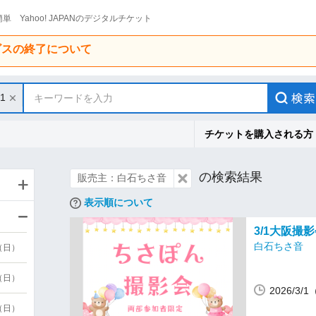
単 Yahoo! JAPANのデジタルチケット
ービスの終了について
31
キーワードを入力
チケットを購入される方
の検索結果
販売主：白石ちさ音
表示順について
3/1大阪撮
白石ちさ音
9（日）
9（日）
2026/3/
6（日）