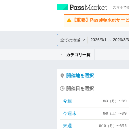
スマホで簡
【重要】PassMarketサ
2026/3/1 ～ 2026/3/
全ての地域
カテゴリ一覧
開催地を選択
開催日を選択
今週
8/3（月）〜8/
今週末
8/8（土）〜8/
来週
8/10（月）〜8/1