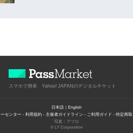
スマホで簡単 Yahoo! JAPANのデジタルチケット
日本語
｜
English
シーセンター
-
利用規約
-
主催者ガイドライン
-
ご利用ガイド
-
特定商取
写真：アフロ
© LY Corporation