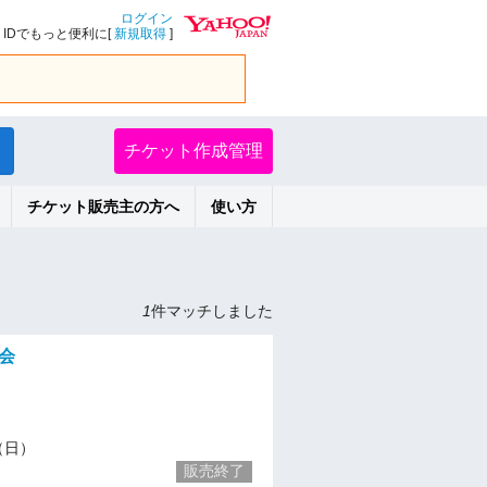
ログイン
IDでもっと便利に[
新規取得
]
チケット作成管理
チケット販売主の方へ
使い方
1
件マッチしました
影会
1（日）
販売終了