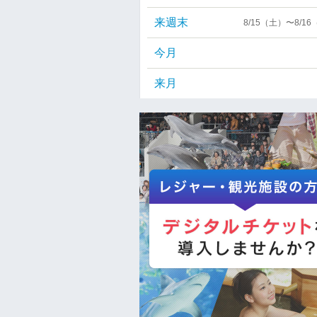
来週末
8/15（土）〜8/1
今月
来月