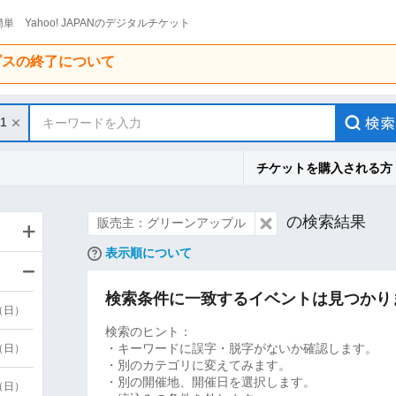
単 Yahoo! JAPANのデジタルチケット
ービスの終了について
31
キーワードを入力
チケットを購入される方
の検索結果
販売主：グリーンアップル
表示順について
検索条件に一致するイベントは見つかり
9（日）
検索のヒント：
・キーワードに誤字・脱字がないか確認します。
9（日）
・別のカテゴリに変えてみます。
・別の開催地、開催日を選択します。
6（日）