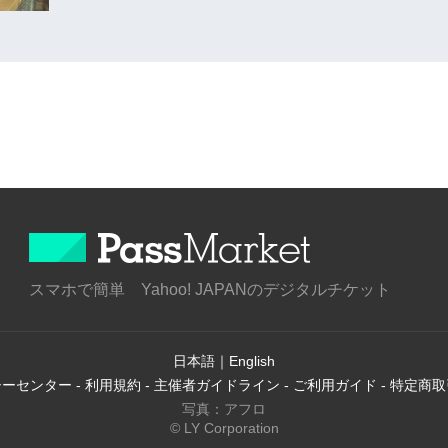
スマホで簡単 Yahoo! JAPANのデジタルチケット
日本語
｜
English
シーセンター
-
利用規約
-
主催者ガイドライン
-
ご利用ガイド
-
特定商取
写真：アフロ
© LY Corporation