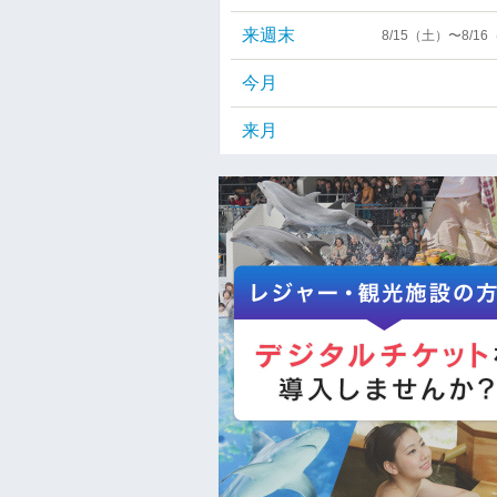
来週末
8/15（土）〜8/1
今月
来月