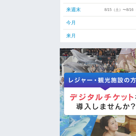
来週末
8/15（土）〜8/1
今月
来月