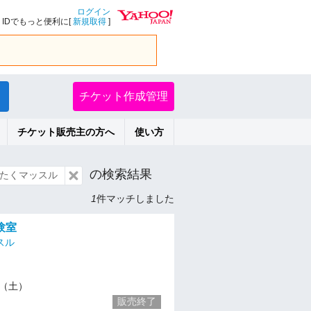
ログイン
IDでもっと便利に[
新規取得
]
チケット作成管理
チケット販売主の方へ
使い方
の検索結果
たくマッスル
1
件マッチしました
験室
スル
11（土）
販売終了