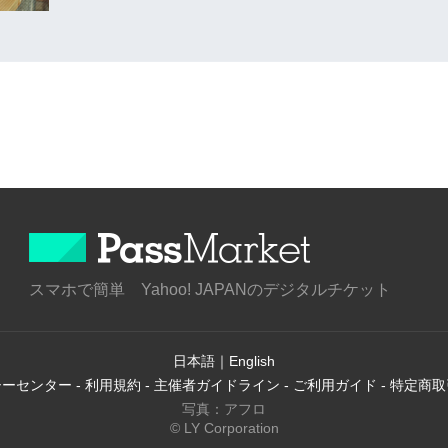
スマホで簡単 Yahoo! JAPANのデジタルチケット
日本語
｜
English
シーセンター
-
利用規約
-
主催者ガイドライン
-
ご利用ガイド
-
特定商取
写真：アフロ
© LY Corporation