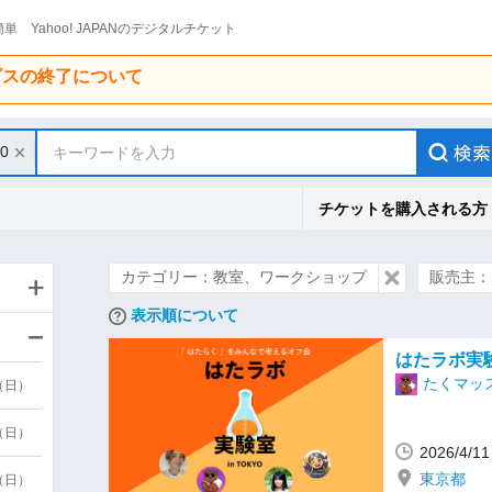
単 Yahoo! JAPANのデジタルチケット
ービスの終了について
30
キーワードを入力
チケットを購入される方
カテゴリー：教室、ワークショップ
販売主：
表示順について
はたラボ実
たくマッ
9（日）
9（日）
2026/4/
東京都
6（日）