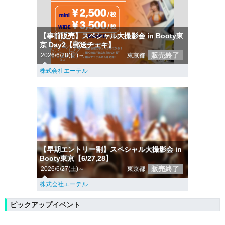
【事前販売】スペシャル大撮影会 in Booty東
京 Day2【郵送チェキ】
販売終了
2026/6/28(日)～
東京都
株式会社エーテル
【早期エントリー割】スペシャル大撮影会 in
Booty東京【6/27,28】
販売終了
2026/6/27(土)～
東京都
株式会社エーテル
ピックアップイベント