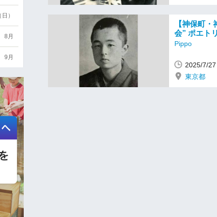
6（日）
【神保町・神
会” ポエト
8月
Pippo
9月
2025/7/
東京都