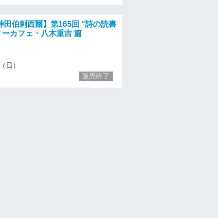
田伯剌西爾】第165回 “詩の読書
リーカフェ・八木重吉 篇
27（日）
販売終了