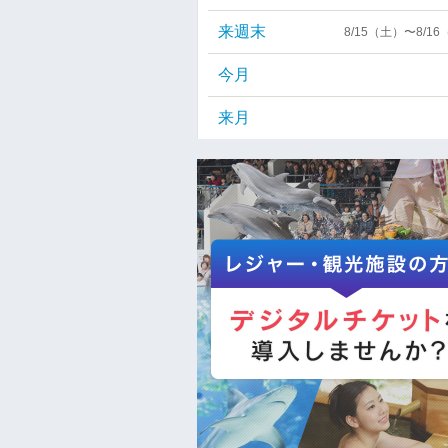
来週末
8/15（土）〜8/1
今月
来月