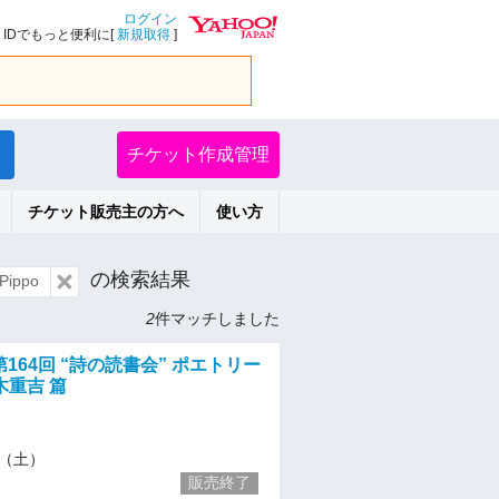
ログイン
IDでもっと便利に[
新規取得
]
チケット作成管理
チケット販売主の方へ
使い方
の検索結果
ippo
2
件マッチしました
第164回 “詩の読書会” ポエトリー
木重吉 篇
26（土）
販売終了