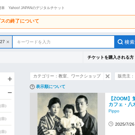
単 Yahoo! JAPANのデジタルチケット
ービスの終了について
/27
キーワードを入力
チケットを購入される方
カテゴリー：教室、ワークショップ
販売主：P
表示順について
【ZOOM】
カフェ・八
9（日）
Pippo
9（日）
2025/7/
6（日）