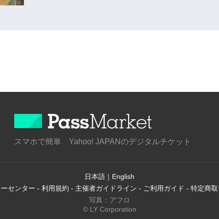
スマホで簡単 Yahoo! JAPANのデジタルチケット
日本語
｜
English
シーセンター
-
利用規約
-
主催者ガイドライン
-
ご利用ガイド
-
特定商取
写真：アフロ
© LY Corporation