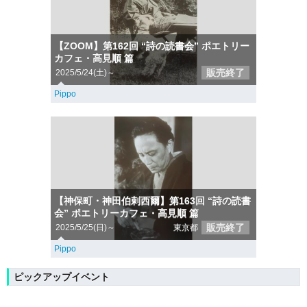
【ZOOM】第162回 “詩の読書会” ポエトリー
カフェ・高見順 篇
販売終了
2025/5/24(土)～
Pippo
【神保町・神田伯剌西爾】第163回 “詩の読書
会” ポエトリーカフェ・高見順 篇
販売終了
2025/5/25(日)～
東京都
Pippo
ピックアップイベント