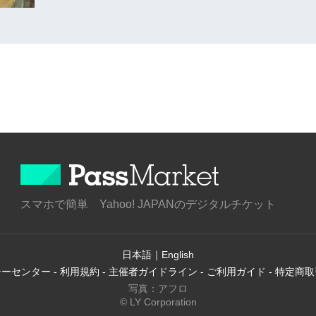
スマホで簡単 Yahoo! JAPANのデジタルチケット
日本語
｜
English
シーセンター
-
利用規約
-
主催者ガイドライン
-
ご利用ガイド
-
特定商取
写真：アフロ
© LY Corporation