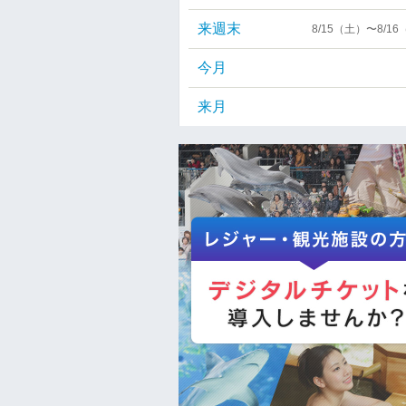
来週末
8/15（土）〜8/1
今月
来月