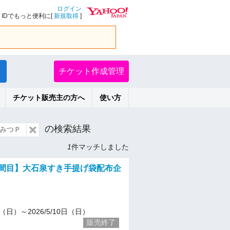
ログイン
IDでもっと便利に[
新規取得
]
チケット作成管理
チケット販売主の方へ
使い方
の検索結果
みつＰ
1
件マッチしました
時間目】大石泉すき手提げ袋配布企
26（日）～2026/5/10日（日）
販売終了