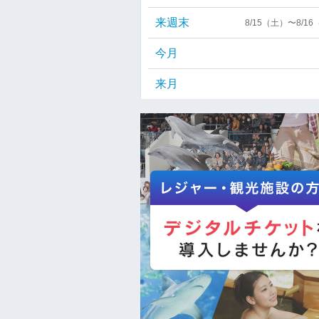
来週末
8/15（土）〜8/1
今月
来月