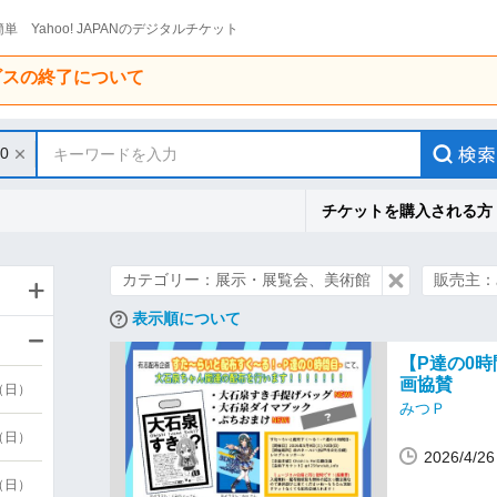
単 Yahoo! JAPANのデジタルチケット
ービスの終了について
10
キーワードを入力
チケットを購入される方
カテゴリー：展示・展覧会、美術館
販売主：
表示順について
【P達の0
画協賛
9（日）
みつＰ
9（日）
2026/4/
6（日）