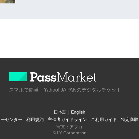
スマホで簡単 Yahoo! JAPANのデジタルチケット
日本語
｜
English
シーセンター
-
利用規約
-
主催者ガイドライン
-
ご利用ガイド
-
特定商取
写真：アフロ
© LY Corporation