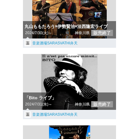
丸山ももたろう×伊勢賢治×法西隆宏ライブ
販売終了
2024/7/30(火)～
神奈川県
音楽酒場SARASVATHI弁天
「Bito ライブ」
販売終了
2024/7/31(水)～
神奈川県
音楽酒場SARASVATHI弁天