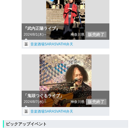
『武内正陽ライブ』
販売終了
2024/8/1(木)～
神奈川県
音楽酒場SARASVATHI弁天
「鬼頭つぐるライブ」
販売終了
2024/8/7(水)～
神奈川県
音楽酒場SARASVATHI弁天
ピックアップイベント