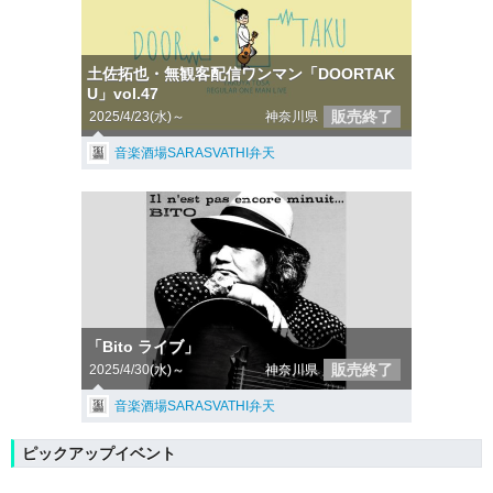
土佐拓也・無観客配信ワンマン「DOORTAK
U」vol.47
販売終了
2025/4/23(水)～
神奈川県
音楽酒場SARASVATHI弁天
「Bito ライブ」
販売終了
2025/4/30(水)～
神奈川県
音楽酒場SARASVATHI弁天
ピックアップイベント