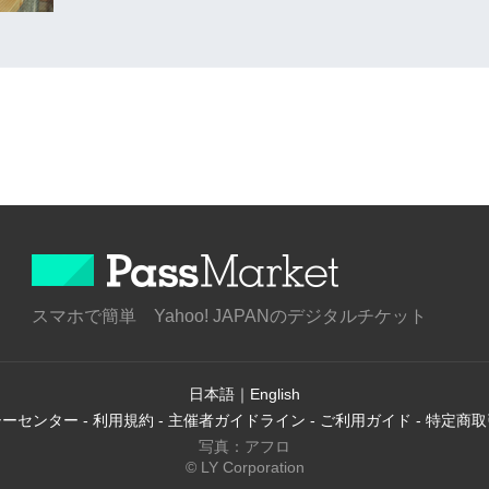
スマホで簡単 Yahoo! JAPANのデジタルチケット
日本語
｜
English
シーセンター
-
利用規約
-
主催者ガイドライン
-
ご利用ガイド
-
特定商取
写真：アフロ
© LY Corporation