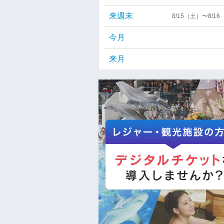
来週末
8/15（土）〜8/1
今月
来月