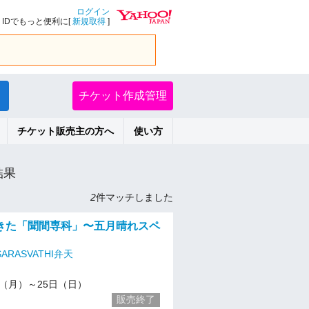
ログイン
IDでもっと便利に[
新規取得
]
チケット作成管理
チケット販売主の方へ
使い方
結果
2
件マッチしました
きた「聞間専科」〜五月晴れスペ
ARASVATHI弁天
/19（月）～25日（日）
販売終了