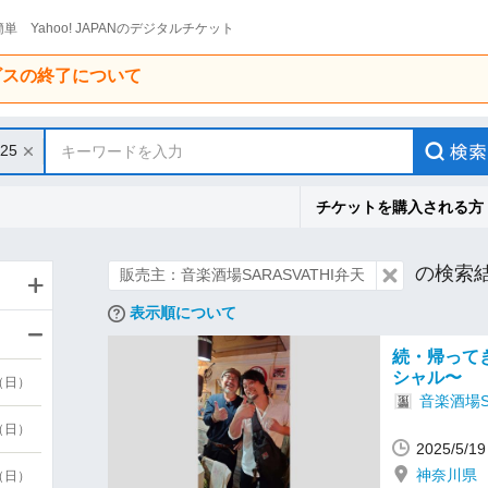
単 Yahoo! JAPANのデジタルチケット
ービスの終了について
/25
キーワードを入力
チケットを購入される方
の検索
販売主：音楽酒場SARASVATHI弁天
表示順について
続・帰って
シャル〜
9（日）
音楽酒場S
9（日）
2025/5
神奈川県
6（日）