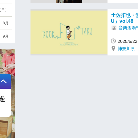
6（日）
土佐拓也・無
U」vol.48
8月
音楽酒場S
9月
2025/5
神奈川県