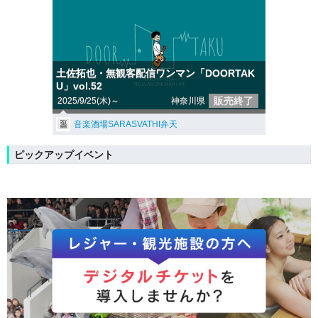
土佐拓也・無観客配信ワンマン「DOORTAK
U」vol.52
販売終了
2025/9/25(木)～
神奈川県
音楽酒場SARASVATHI弁天
ピックアップイベント