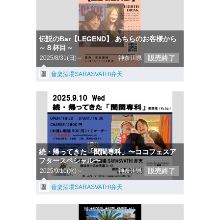
伝説のBar【LEGEND】 あちらのお客様から
～８杯目～
販売終了
2025/8/31(日)～
神奈川県
音楽酒場SARASVATHI弁天
続・帰ってきた「聞間専科」〜ココフェスア
フタースペシャル〜
販売終了
2025/9/10(水)～
神奈川県
音楽酒場SARASVATHI弁天