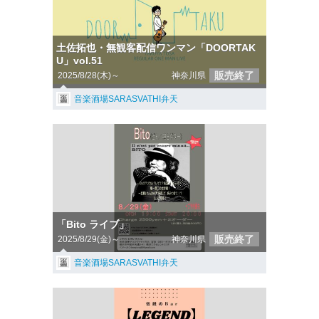
土佐拓也・無観客配信ワンマン「DOORTAK
U」vol.51
販売終了
2025/8/28(木)～
神奈川県
音楽酒場SARASVATHI弁天
「Bito ライブ」
販売終了
2025/8/29(金)～
神奈川県
音楽酒場SARASVATHI弁天