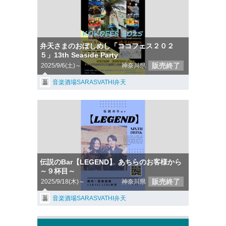
弁天さまのおぼしめし「ココフェス２０２
５」13th Seaside Party
販売終了
2025/9/6(土)～
神奈川県
音楽酒場SARASVATHI弁天
伝説のBar【LEGEND】 あちらのお客様から
～９杯目～
販売終了
2025/9/18(木)～
神奈川県
音楽酒場SARASVATHI弁天