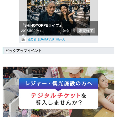
『SHiHOYOPPEライブ』
販売終了
2026/5/30(土)～
神奈川県
音楽酒場SARASVATHI弁天
ピックアップイベント