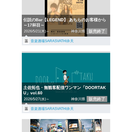
伝説のBar【LEGEND】 あちらのお客様から
～17杯目～
販売終了
2026/5/21(木)～
神奈川県
音楽酒場SARASVATHI弁天
土佐拓也・無観客配信ワンマン「DOORTAK
U」vol.60
販売終了
2026/5/27(水)～
神奈川県
音楽酒場SARASVATHI弁天