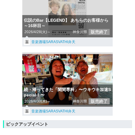
伝説のBar【LEGEND】 あちらのお客様から
～16杯目～
販売終了
2026/4/28(火)～
神奈川県
音楽酒場SARASVATHI弁天
続・帰ってきた「聞間専科」〜ウキウキ加速S
pecial！〜
販売終了
2026/4/30(木)～
神奈川県
音楽酒場SARASVATHI弁天
ピックアップイベント