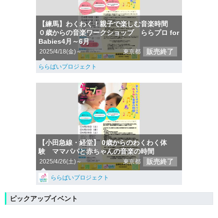
【練馬】わくわく！親子で楽しむ音楽時間
０歳からの音楽ワークショップ ららプロ for
Babies4月～6月
販売終了
2025/4/18(金)～
東京都
ららばいプロジェクト
【小田急線・経堂】 0歳からのわくわく体
験 ママパパと赤ちゃんの音楽の時間
販売終了
2025/4/26(土)～
東京都
ららばいプロジェクト
ピックアップイベント