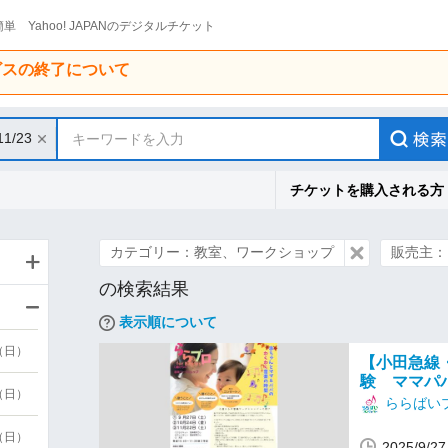
単 Yahoo! JAPANのデジタルチケット
ービスの終了について
11/23
キーワードを入力
チケットを購入される方
カテゴリー：教室、ワークショップ
販売主：
の検索結果
表示順について
9（日）
【小田急線
験 ママパ
9（日）
ららばい
6（日）
2025/9/