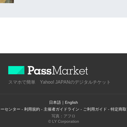
スマホで簡単 Yahoo! JAPANのデジタルチケット
日本語
｜
English
シーセンター
-
利用規約
-
主催者ガイドライン
-
ご利用ガイド
-
特定商取
写真：アフロ
© LY Corporation