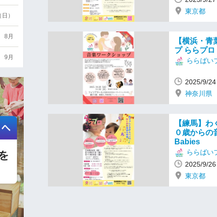
東京都
6（日）
8月
【横浜・青
プ ららプロ fo
9月
ららばい
2025/9/
神奈川県
【練馬】わ
０歳からの音
Babies
ららばい
2025/9/
東京都