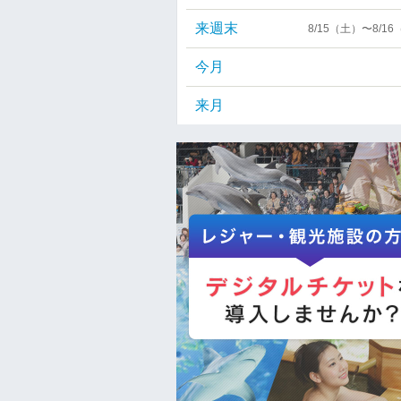
来週末
8/15（土）〜8/1
今月
来月