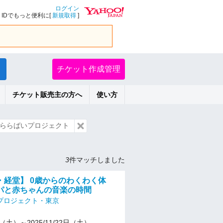
ログイン
IDでもっと便利に[
新規取得
]
チケット作成管理
チケット販売主の方へ
使い方
ららばいプロジェクト
3
件マッチしました
・経堂】 0歳からのわくわく体
パと赤ちゃんの音楽の時間
プロジェクト・東京
27（土）～2025/11/22日（土）