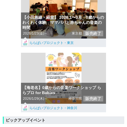
【小田急線・経堂】 2026.1〜3月 0歳からの
わくわく体験 ママパパと赤ちゃんの音楽の
時間
販売終了
2026/1/23(金)～
東京都
ららばいプロジェクト・東京
【海老名】0歳からの音楽ワークショップ ら
らプロ for Babies
販売終了
2026/1/29(木)～
神奈川県
ららばいプロジェクト・神奈川
ピックアップイベント