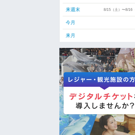
来週末
8/15（土）〜8/1
今月
来月