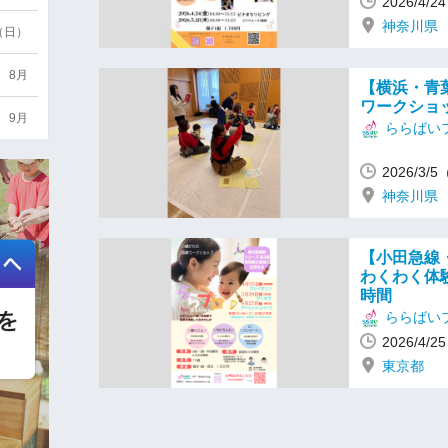
2026/4/
神奈川県
6（日）
8月
【横浜・青
ワークショップ
9月
ららばい
2026/3/
神奈川県
【小田急線・
わくわく体
時間
ららばい
2026/4/
東京都