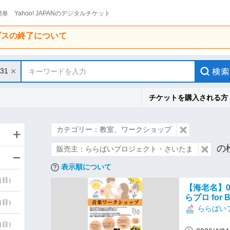
単 Yahoo! JAPANのデジタルチケット
ービスの終了について
/31
キーワードを入力
チケットを購入される方
カテゴリー：教室、ワークショップ
の
販売主：ららばいプロジェクト・さいたま
表示順について
9（日）
【海老名】
らプロ for B
9（日）
ららばい
6（日）