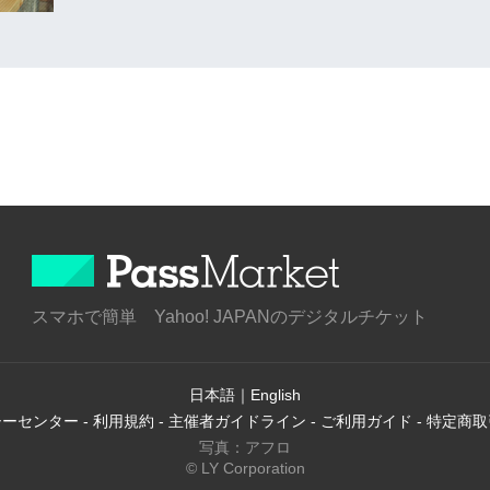
スマホで簡単 Yahoo! JAPANのデジタルチケット
日本語
｜
English
シーセンター
-
利用規約
-
主催者ガイドライン
-
ご利用ガイド
-
特定商取
写真：アフロ
© LY Corporation