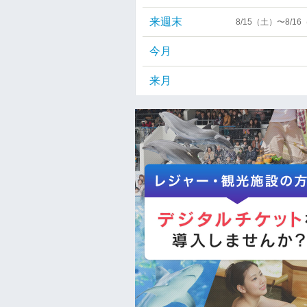
来週末
8/15（土）〜8/1
今月
来月