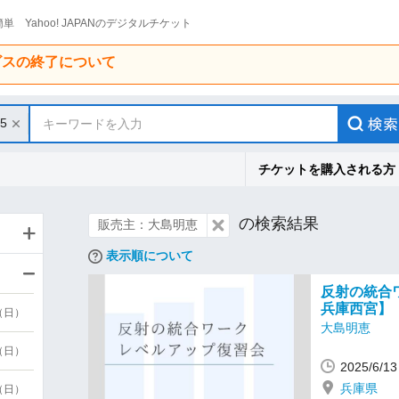
単 Yahoo! JAPANのデジタルチケット
ービスの終了について
15
キーワードを入力
チケットを購入される方
の検索結果
販売主：大島明恵
表示順について
反射の統合ワ
兵庫西宮】
9（日）
大島明恵
9（日）
2025/6/
兵庫県
6（日）