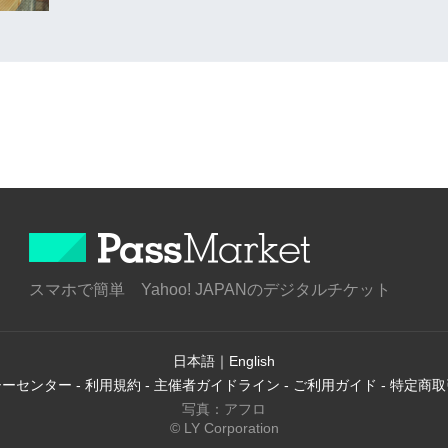
スマホで簡単 Yahoo! JAPANのデジタルチケット
日本語
｜
English
シーセンター
-
利用規約
-
主催者ガイドライン
-
ご利用ガイド
-
特定商取
写真：アフロ
© LY Corporation