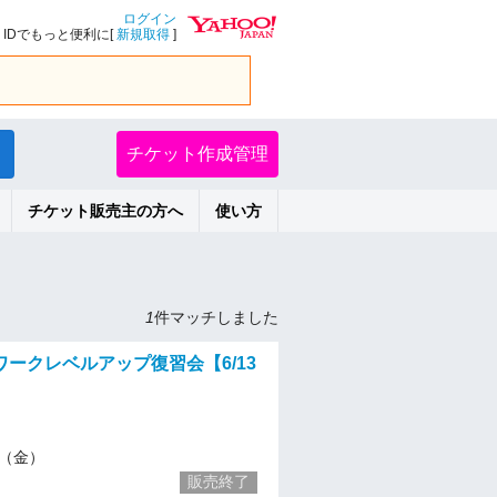
ログイン
IDでもっと便利に[
新規取得
]
チケット作成管理
チケット販売主の方へ
使い方
1
件マッチしました
ークレベルアップ復習会【6/13
13（金）
販売終了